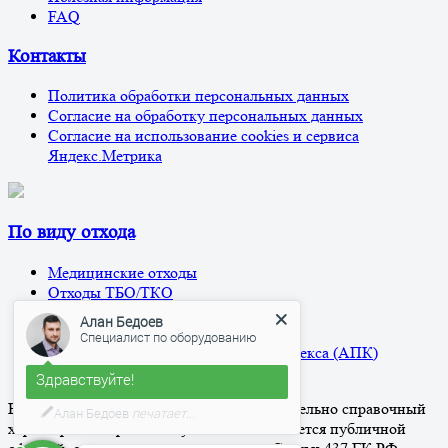
FAQ
Контакты
Политика обработки персональных данных
Согласие на обработку персональных данных
Согласие на использование cookies и сервиса
Яндекс.Метрика
По виду отхода
Медицинские отходы
Алан Бедоев
Отходы ТБО/ТКО
Специалист по оборудованию
Нефтесодержащие отходы
Жидкие отходы
Здравствуйте!
Отходы агро-промышленного комплекса (АПК)
Прочие отходы
С удовольствием отвечу на ваши
вопросы!
Вся информация на сайте носит исключительно справочный
характер и ни при каких условиях не является публичной