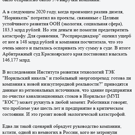
А в следующем 2020 году, когда произошел разлив дизеля,
"Норникель" потратил на проекты, связанные с Целями
устойчивого развития ООН (экология, социальная сфера),
183,3 млрд рублей. Но эти деньги не помогли предотвратить
катастрофу. Для сравнения, "Росприроднадзор" оценил ущерб
от нее в 148 млрд рублей и компания посчитатала, что это
очень много и пыталась оспаривать эту сумму в суде. В итоге
Арбитражный суд Красноярского края постановил взыскать
146,177 млрд.
В исследовании Института развития технологий ТЭК
"Норильский никель" и глобальный энергопереход: готова ли
компания к новой низкуглеродной реальности?" приводятся
данные из региональных источников, что здание предприятия
по очистке канализационных стоков в Норильске (МУП
"КОС") может рухнуть в любой момент. Работники говорят,
что проблеме уже шесть лет и предприятие в критическом
состоянии. И это грозит новой экологической катастрофой.
Едва ли такой сценарий обрадует руководство компании,
кстати, одной из немногих в России, кого не затронули