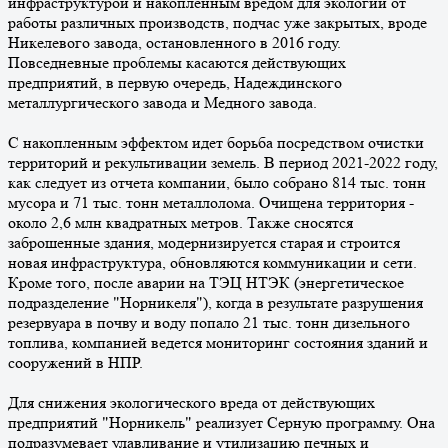
инфраструктурой и накопленным вредом для экологии от
работы различных производств, подчас уже закрытых, вроде
Никелевого завода, остановленного в 2016 году.
Повседневные проблемы касаются действующих
предприятий, в первую очередь, Надеждинского
металлургического завода и Медного завода.
С накопленным эффектом идет борьба посредством очистки
территорий и рекультивации земель. В период 2021-2022 году,
как следует из отчета компании, было собрано 814 тыс. тонн
мусора и 71 тыс. тонн металлолома. Очищена территория -
около 2,6 млн квадратных метров. Также сносятся
заброшенные здания, модернизируется старая и строится
новая инфраструктура, обновляются коммуникации и сети.
Кроме того, после аварии на ТЭЦ НТЭК (энергетическое
подразделение "Норникеля"), когда в результате разрушения
резервуара в почву и воду попало 21 тыс. тонн дизельного
топлива, компанией ведется мониторинг состояния зданий и
сооружений в НПР.
Для снижения экологического вреда от действующих
предприятий "Норникель" реализует Серную программу. Она
подразумевает улавливание и утилизацию печных и