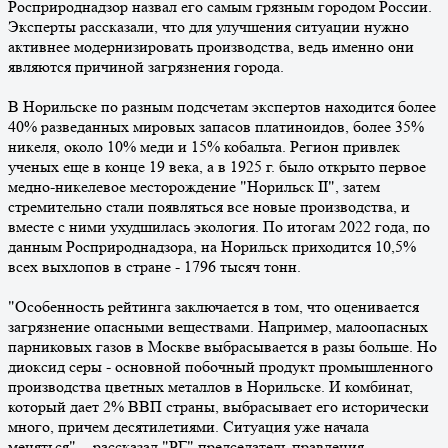
Росприроднадзор назвал его самым грязным городом России.
Эксперты рассказали, что для улучшения ситуации нужно
активнее модернизировать производства, ведь именно они
являются причиной загрязнения города.
В Норильске по разным подсчетам экспертов находится более
40% разведанных мировых запасов платиноидов, более 35%
никеля, около 10% меди и 15% кобальта. Регион привлек
ученых еще в конце 19 века, а в 1925 г. было открыто первое
медно-никелевое месторождение "Норильск II", затем
стремительно стали появляться все новые производства, и
вместе с ними ухудшилась экология. По итогам 2022 года, по
данным Росприроднадзора, на Норильск приходится 10,5%
всех выхлопов в стране - 1796 тысяч тонн.
"Особенность рейтинга заключается в том, что оценивается
загрязнение опасными веществами. Например, малоопасных
парниковых газов в Москве выбрасывается в разы больше. Но
диоксид серы - основной побочный продукт промышленного
производства цветных металлов в Норильске. И комбинат,
который дает 2% ВВП страны, выбрасывает его исторически
много, причем десятилетиями. Ситуация уже начала
меняться", - рассказал "РГ" председатель правления