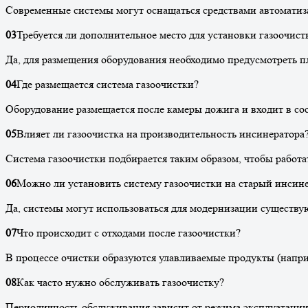
Современные системы могут оснащаться средствами автоматиз
03
Требуется ли дополнительное место для установки газоочист
Да, для размещения оборудования необходимо предусмотреть п
04
Где размещается система газоочистки?
Оборудование размещается после камеры дожига и входит в сос
05
Влияет ли газоочистка на производительность инсинератора
Система газоочистки подбирается таким образом, чтобы работа
06
Можно ли установить систему газоочистки на старый инсин
Да, системы могут использоваться для модернизации существу
07
Что происходит с отходами после газоочистки?
В процессе очистки образуются улавливаемые продукты (напри
08
Как часто нужно обслуживать газоочистку?
Периодичность обслуживания зависит от режима эксплуатации 