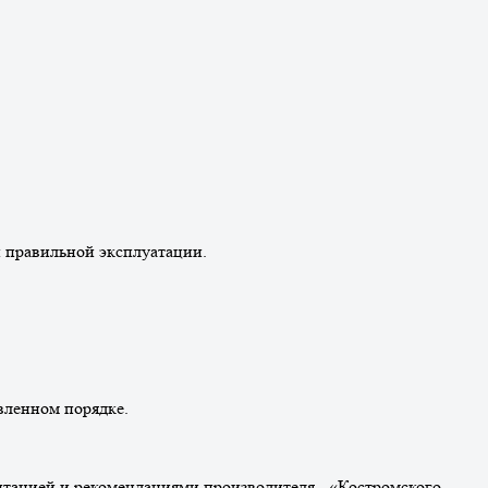
и правильной эксплуатации.
вленном порядке.
нтацией и рекомендациями производителя - «Костромского