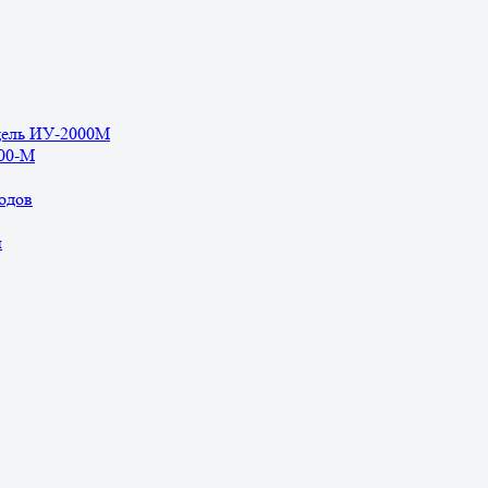
дель ИУ-2000М
500-М
одов
ы