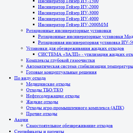
Инсинератор Гейзер ИУ-1500
Инсинератор Гейзер ИУ-2000
Инсинератор Гейзер ИУ-3000
Инсинератор Гейзер ИУ-4000
Инсинератор Гейзер ИУ-2000М/М
Ротационные инсинераторные установки
Ротационные инсинераторные установки Мо
Ротационная инсинераторная установка ИУ-
Установки для обезвреживания жидких отходов
СИСТЕМА «ЗАЛП» - утилизация жидких отх
Комплексы глубокой газоочистки
Автоматическая система стабилизации температур
Готовые концептуальные решения
По виду отхода
Медицинские отходы
Отходы ТБО/ТКО
Нефтесодержащие отходы
Жидкие отходы
Отходы агро-промышленного комплекса (АПК)
Прочие отходы
Акции
Самостоятельное обезвреживание отходов
Сертификаты и патенты