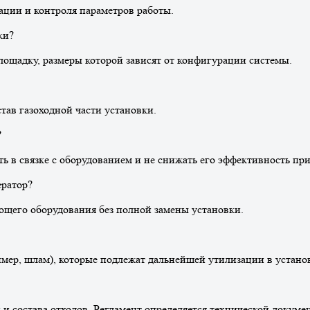
ации и контроля параметров работы.
ки?
лощадку, размеры которой зависят от конфигурации системы.
тав газоходной части установки.
?
ть в связке с оборудованием и не снижать его эффективность пр
ератор?
ющего оборудования без полной замены установки.
мер, шлам), которые подлежат дальнейшей утилизации в устано
и состава отходов. Регламент определяется технической докуме