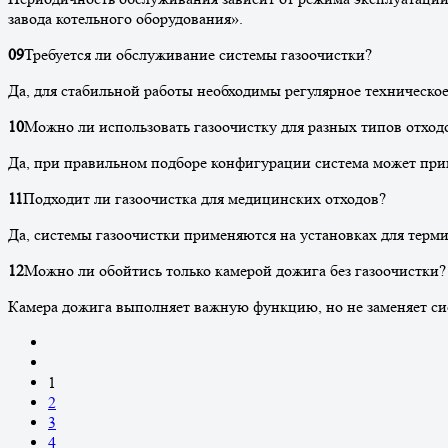
завода котельного оборудования».
09
Требуется ли обслуживание системы газоочистки?
Да, для стабильной работы необходимы регулярное техническо
10
Можно ли использовать газоочистку для разных типов отход
Да, при правильном подборе конфигурации система может прим
11
Подходит ли газоочистка для медицинских отходов?
Да, системы газоочистки применяются на установках для терм
12
Можно ли обойтись только камерой дожига без газоочистки?
Камера дожига выполняет важную функцию, но не заменяет сис
1
2
3
4