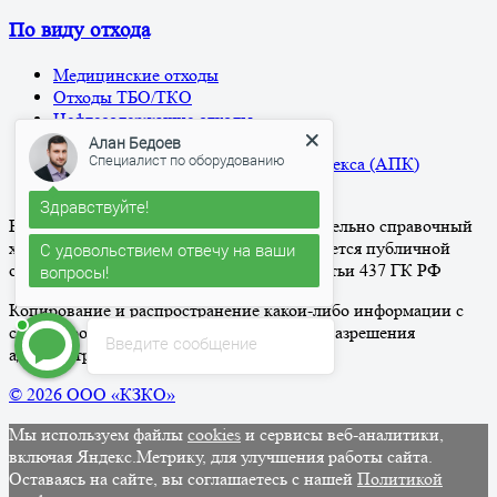
По виду отхода
Медицинские отходы
Отходы ТБО/ТКО
Нефтесодержащие отходы
Жидкие отходы
Алан Бедоев
Специалист по оборудованию
Отходы агро-промышленного комплекса (АПК)
Прочие отходы
Здравствуйте!
Вся информация на сайте носит исключительно справочный
характер и ни при каких условиях не является публичной
С удовольствием отвечу на ваши
офертой, определяемой положениями Статьи 437 ГК РФ
вопросы!
Копирование и распространение какой-либо информации с
сайта строго запрещено без письменного разрешения
Введите сообщение
администрации
© 2026 ООО «КЗКО»
Мы используем файлы
cookies
и сервисы веб-аналитики,
включая Яндекс.Метрику, для улучшения работы сайта.
Оставаясь на сайте, вы соглашаетесь с нашей
Политикой