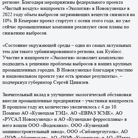
регионе. Благодаря мероприятиям федерального проекта
«Чистый воздух» нацпроекта «Экология» в Новокузнецке в
2022 году объем выбросов загрязняющих веществ снизился на
10%. В Кемерове проект стартует с осени этого года, но уже
сейчас промышленные компании реализуют свои планы по
снижению выбросов.
«Состояние окружающей среды – одна из самых актуальных
тем для такого урбанизированного региона, как Кузбасс.
Участие в нацпроекте «Экология» позволяет комплексно
подходить к решению проблемы выбросов в наших крупных
промышленных городах. В Новокузнецке благодаря участию
в национальном проекте уже есть зримые результаты», –
подчеркнул губернатор Сергей Цивилев.
Значительный вклад в улучшение экологической обстановки
внесли промышленные предприятия – участники нацпроекта.
В прошлом году их количество увеличилось с 4 до 10.
Помимо АО «Кузнецкая ТЭЦ», АО «ЕВРАЗ ЗСМК», АО
«РУСАЛ Новокузнецк» и АО «Кузнецкие ферросплавы» в
него вошли ООО «Водоканал», ООО «Кузнецкий
машиностроительный завод», ООО «Сибэнергоуголь», АО
«ЦОФ «Абашевская», АО «ЦОФ «Кузнецкая» и АО «Шахта